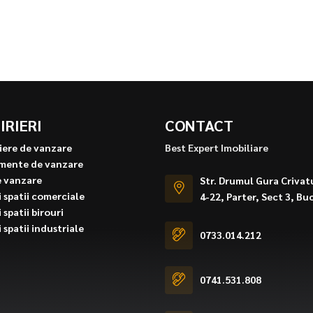
IRIERI
CONTACT
iere de vanzare
Best Expert Imobiliare
mente de vanzare
e vanzare
Str. Drumul Gura Crivatu
 spatii comerciale
4-22, Parter, Sect 3, Bu
 spatii birouri
 spatii industriale
0733.014.212
0741.531.808