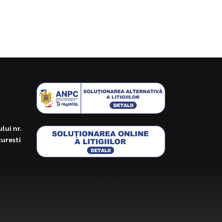
lui nr.
curesti