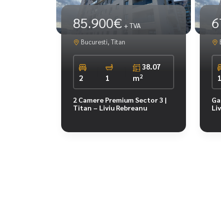
85.900€
6
+ TVA
Bucuresti, Titan
B
38.07
2
2
1
m
2 Camere Premium Sector 3 |
Ga
Titan – Liviu Rebreanu
Li