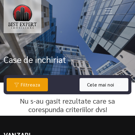
Case de inchiriat
Filtreaza
Cele mai noi
Nu s-au gasit rezultate care sa
corespunda criteriilor dvs!
VANZARI