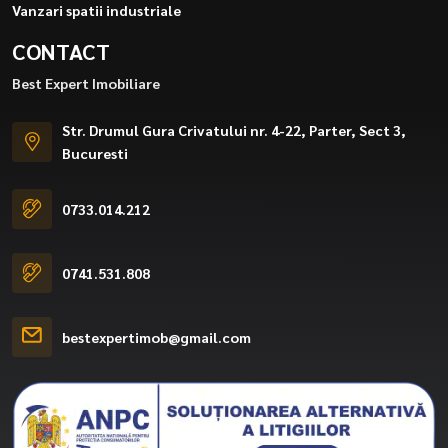
Vanzari spatii industriale
CONTACT
Best Expert Imobiliare
Str. Drumul Gura Crivatului nr. 4-22, Parter, Sect 3,
Bucuresti
0733.014.212
0741.531.808
bestexpertimob@gmail.com