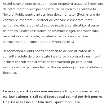
Astfel clientul este asistat in toate etapele tranzactiei imobiliare
de catre membrii echipei noastre, fie ca vorbim de vizitele la
Notarul Public pentru intocmirea documentelor (Promisiune de
vanzare-cumparare, Contract de vanzare-cumparare, acte
aditionale, declaratii, etc.) sau de rezolvarea situatiilor diverse
de natura juridica (ex: clauze de uzufruct viager, coproprietate,
resedinta in strainatate, cetateni straini comunitari sau
extracomunitari, contracte matrimoniale etc.)
Deasemenea clientii nostri beneficiaza de posibilitatea de a
consulta actele de proprietate inainte de a contracta un imobil,
inclusiv consultarea drafturilor contractelor pe care le vor
semna cat si explicarea termenilor de natura juridica pe intelesul
fiecaruia.
Cu noi ai garantia celor mai sincere sfaturi, ai siguranta celei
mai bune alegeri si stii ca ai facut pasul cel mai potrivit pentru
tine. De aceea noi suntem Best Expert Imobiliare.