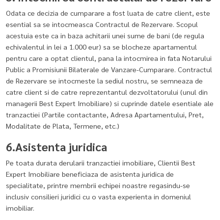
Odata ce decizia de cumparare a fost luata de catre client, este
esential sa se intocmeasca Contractul de Rezervare. Scopul
acestuia este ca in baza achitarii unei sume de bani (de regula
echivalentul in lei a 1.000 eur) sa se blocheze apartamentul
pentru care a optat clientul, pana la intocmirea in fata Notarului
Public a Promisiunii Bilaterale de Vanzare-Cumparare. Contractul
de Rezervare se intocmeste la sediul nostru, se semneaza de
catre client si de catre reprezentantul dezvoltatorului (unul din
managerii Best Expert Imobiliare) si cuprinde datele esentiale ale
tranzactiei (Partile contactante, Adresa Apartamentului, Pret,
Modalitate de Plata, Termene, etc.)
6.Asistenta juridica
Pe toata durata derularii tranzactiei imobiliare, Clientii Best
Expert Imobiliare beneficiaza de asistenta juridica de
specialitate, printre membrii echipei noastre regasindu-se
inclusiv consilieri juridici cu o vasta experienta in domeniul
imobiliar.