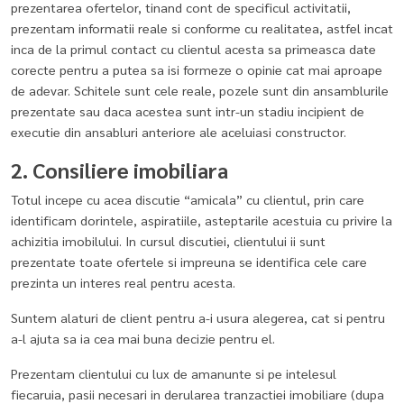
prezentarea ofertelor, tinand cont de specificul activitatii,
prezentam informatii reale si conforme cu realitatea, astfel incat
inca de la primul contact cu clientul acesta sa primeasca date
corecte pentru a putea sa isi formeze o opinie cat mai aproape
de adevar. Schitele sunt cele reale, pozele sunt din ansamblurile
prezentate sau daca acestea sunt intr-un stadiu incipient de
executie din ansabluri anteriore ale aceluiasi constructor.
2. Consiliere imobiliara
Totul incepe cu acea discutie “amicala” cu clientul, prin care
identificam dorintele, aspiratiile, asteptarile acestuia cu privire la
achizitia imobilului. In cursul discutiei, clientului ii sunt
prezentate toate ofertele si impreuna se identifica cele care
prezinta un interes real pentru acesta.
Suntem alaturi de client pentru a-i usura alegerea, cat si pentru
a-l ajuta sa ia cea mai buna decizie pentru el.
Prezentam clientului cu lux de amanunte si pe intelesul
fiecaruia, pasii necesari in derularea tranzactiei imobiliare (dupa