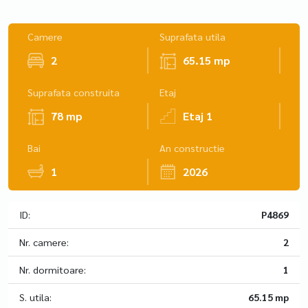
Camere
Suprafata utila
2
65.15 mp
Suprafata construita
Etaj
78 mp
Etaj 1
Bai
An constructie
1
2026
ID:
P4869
Nr. camere:
2
Nr. dormitoare:
1
S. utila:
65.15 mp