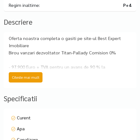
Regim inaltime:
P+4
Descriere
Oferta noastra completa o gasiti pe site-ul Best Expert
Imobiliare
Birou vanzari dezvoltator Titan-Pallady Comision 0%
- 97.900 Euro + TVA pentru un avans de 90 % la
antecontract
Citeste mai mult
- 101.200 Euro + TVA pentru un avans de 50% la
antecontract
- 104.500 Euro + TVA pentru un avans de 15 % la
Specificatii
antecontract
Pozitionare : zona Theodor Pallady
Curent
Tip proprietate - Apartament 2 camere
Apa
Tip imobil - Parter+4 etaje
Total unitati ansamblu - 53 unitati
Canalizare