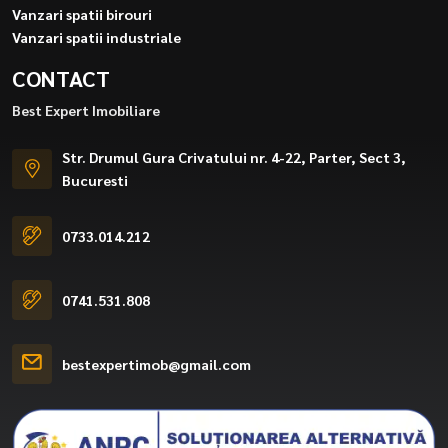
Vanzari spatii birouri
Vanzari spatii industriale
CONTACT
Best Expert Imobiliare
Str. Drumul Gura Crivatului nr. 4-22, Parter, Sect 3,
Bucuresti
0733.014.212
0741.531.808
bestexpertimob@gmail.com