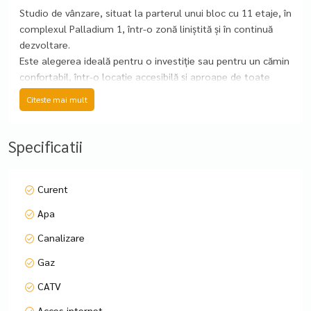
Studio de vânzare, situat la parterul unui bloc cu 11 etaje, în
complexul Palladium 1, într-o zonă liniștită și în continuă
dezvoltare.
Este alegerea ideală pentru o investiție sau pentru un cămin
confortabil, într-o locație accesibilă și aproape de toate
facilitățile.
Citeste mai mult
Detalii studio:
Specificatii
Apartamentul se predă gol (fără mobilă si electrocasnice)
Centrala termică proprie și aer condiționat pentru un
Curent
confort termic optim
Apa
Fără loc de parcare, dar există posibilitatea de închiriere a
Canalizare
unui loc de parcare în zonă
Gaz
Locuința se află într-o zonă liniștită, dar în același timp
CATV
extrem de bine conectată la restul orașului.
Acces internet