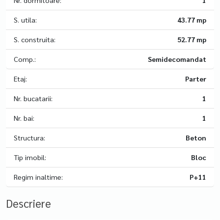
Nr. dormitoare:
1
S. utila:
43.77 mp
S. construita:
52.77 mp
Comp.:
Semidecomandat
Etaj:
Parter
Nr. bucatarii:
1
Nr. bai:
1
Structura:
Beton
Tip imobil:
Bloc
Regim inaltime:
P+11
Descriere