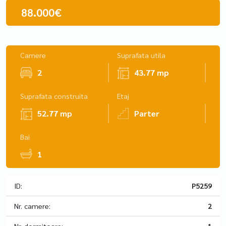
88.000€
Camere
Suprafata utila
2
43.77 mp
Suprafata construita
Etaj
52.77 mp
Parter
Bai
1
ID:
P5259
Nr. camere:
2