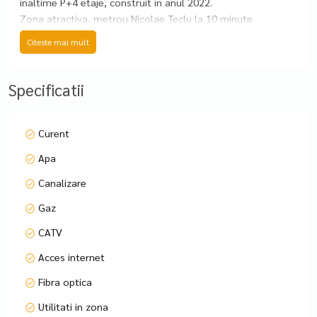
inaltime P+4 etaje, construit in anul 2022.
Zona atractiva, metrou Nicolae Teclu la 10 minute.
Dispune de parcare.
Citeste mai mult
NU SE ACCEPTA ANIMALE DE COMPANIE
Specificatii
Chirie pret 630 EURO/ Luna + 1 luna garantie.
Contract de inchiriere pe minim 1 an. Comision agentie 50%
Curent
din costul chiriei pe o luna.
Apa
Canalizare
Gaz
CATV
Acces internet
Fibra optica
Utilitati in zona