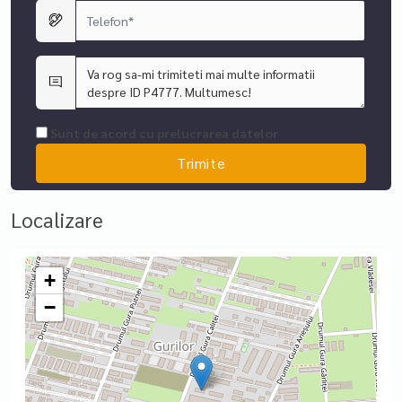
Sunt de acord cu prelucrarea datelor
Localizare
+
−