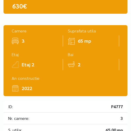
630€
Camere
Suprafata utila
3
65 mp
Etaj
Bai
Etaj 2
2
An constructie
2022
ID:
P4777
Nr. camere:
3
S. utila:
65.00 mp