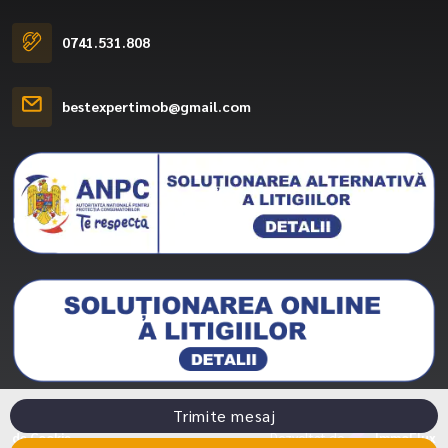
0741.531.808
bestexpertimob@gmail.com
Trimite mesaj
Best Expert Imobiliare © 2026
Politica de Confidentialitate
Politica
de Cookie
Dezvoltat de
ImmoFlux