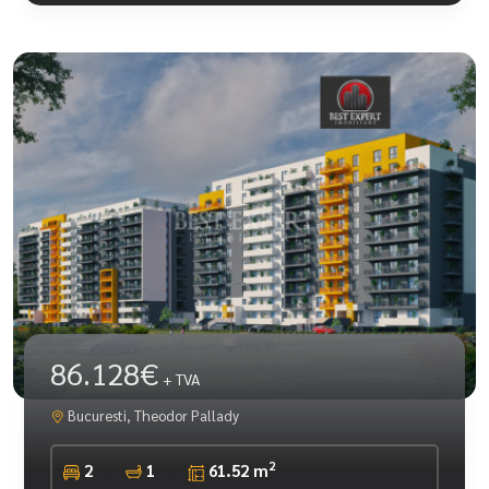
86.128€
+ TVA
Bucuresti, Theodor Pallady
2
2
1
61.52 m