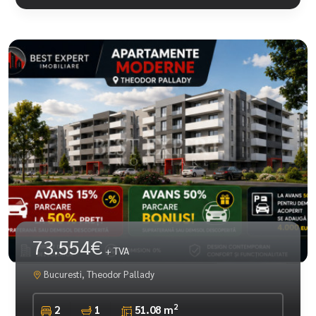
73.554€
+ TVA
Bucuresti, Theodor Pallady
2
2
1
51.08 m