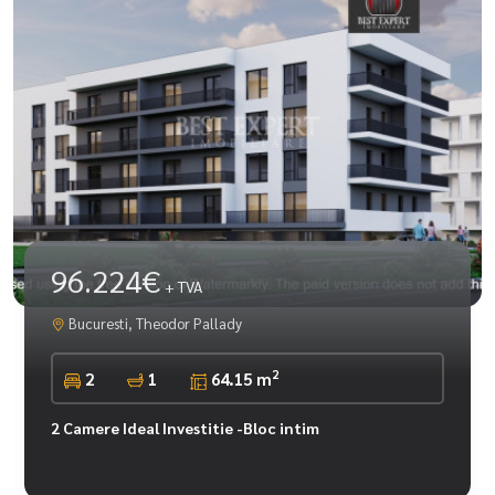
96.224€
+ TVA
Bucuresti, Theodor Pallady
2
2
1
64.15 m
2 Camere Ideal Investitie -Bloc intim