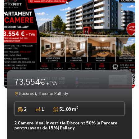
73.554€
+ TVA
Bucuresti, Theodor Pallady
2
2
1
51.08 m
2 Camere Ideal Investitie|Discount 50% la Parcare
pentru avans de 15%| Pallady