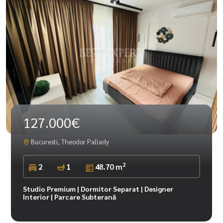
127.000€
Bucuresti, Theodor Pallady
2
2
1
48.70 m
Studio Premium | Dormitor Separat | Designer
Interior | Parcare Subterană