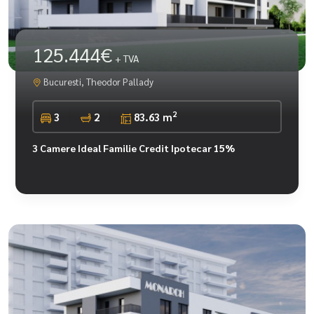
125.444€
+ TVA
Bucuresti, Theodor Pallady
2
3
2
83.63 m
3 Camere Ideal Familie Credit Ipotecar 15%