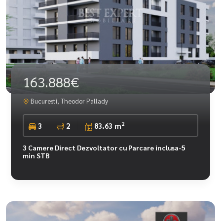
163.888€
Bucuresti, Theodor Pallady
2
3
2
83.63 m
3 Camere Direct Dezvoltator cu Parcare inclusa-5
min STB