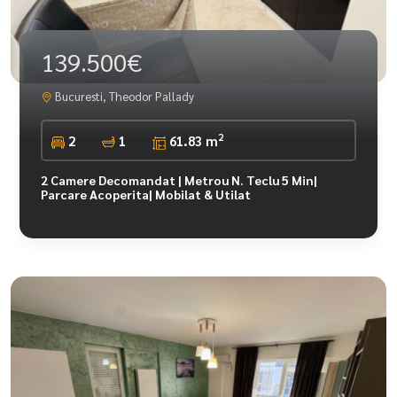
139.500€
Bucuresti, Theodor Pallady
2
2
1
61.83 m
2 Camere Decomandat | Metrou N. Teclu 5 Min|
Parcare Acoperita| Mobilat & Utilat