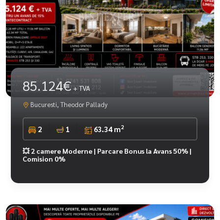
85.124€
+ TVA
Bucuresti, Theodor Pallady
2
2
1
63.34 m
💥 2 camere Moderne | Parcare Bonus la Avans 50% |
Comision 0%