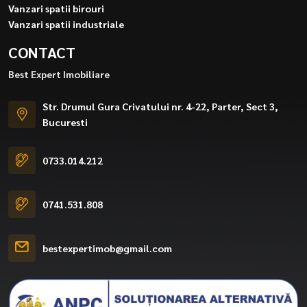
Vanzari spatii birouri
Vanzari spatii industriale
CONTACT
Best Expert Imobiliare
Str. Drumul Gura Crivatului nr. 4-22, Parter, Sect 3,
Bucuresti
0733.014.212
0741.531.808
bestexpertimob@gmail.com