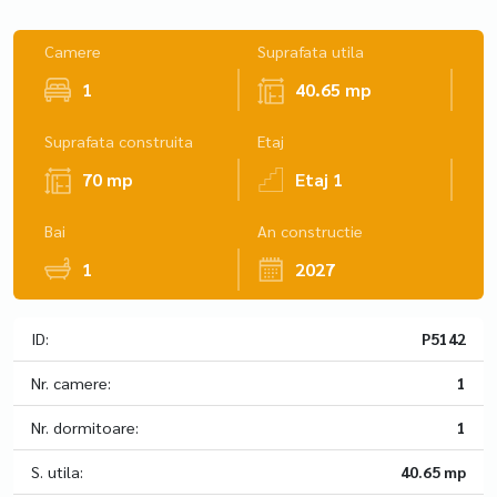
Camere
Suprafata utila
1
40.65 mp
Suprafata construita
Etaj
70 mp
Etaj 1
Bai
An constructie
1
2027
ID:
P5142
Nr. camere:
1
Nr. dormitoare:
1
S. utila:
40.65 mp