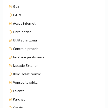
Gaz
Dotari
-centrala proprie
CATV
-incalzire in pardoseala
Acces internet
-vas toaleta sistem gheberit
-finisaje la alegere
Fibra optica
Utilitati in zona
Sediu: Drumul Gura Crivatului, nr. 4-22, Sector 3
Centrala proprie
Waze: Best Expert Imobiliare
Incalzire pardoseala
Telefon Programari: 0741.531.808
Program vizionari: L-V 10:00-18:00 / S: 10:00-14:00
Izolatie Exterior
Facebook /Instagram/ TikTok - Best Expert Imobiliare
Bloc izolat termic
Vopsea lavabila
Faianta
Parchet
Gresie