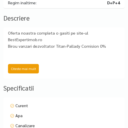
Regim inaltime:
D+P+4
Descriere
Oferta noastra completa o gasiti pe site-ul
BestExpertimob.ro
Birou vanzari dezvoltator Titan-Pallady Comision 0%
Pozitionare : zona Theodor Pallady
Citeste mai mult
Tip proprietate - Garsoniera
Tip imobil - D+P+4 etaje
Total unitati ansamblu - 63 unitati
Specificatii
Suprafata utila - 40.65 mp utili +13.05 mp balcon, total 53.7
mp utili
Termen Finalizare - 2027
Curent
Utilitati publice - curent, apa, canalizare, gaz
Apa
Distanta mijloace de transport in comun:
- 7 minute metrou N.Teclu
Canalizare