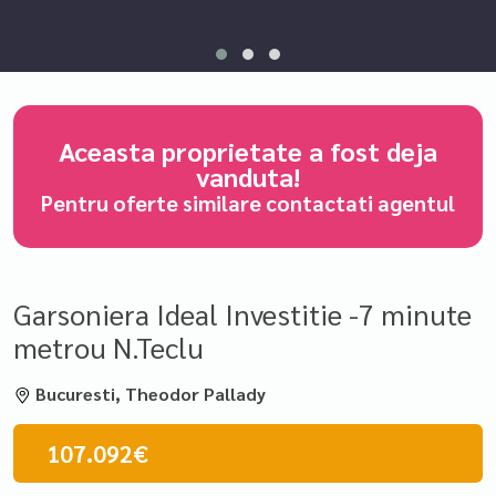
Aceasta proprietate a fost deja
vanduta!
Pentru oferte similare contactati agentul
Garsoniera Ideal Investitie -7 minute
metrou N.Teclu
Bucuresti, Theodor Pallady
107.092€